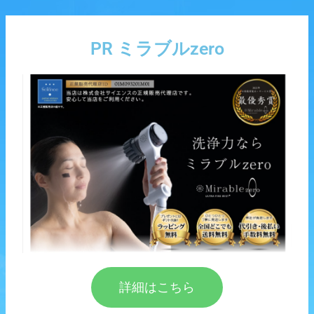
内
投
容
稿
を
ナ
PR ミラブルzero
ス
ビ
キ
ゲ
ッ
ー
プ
シ
ョ
ン
詳細はこちら